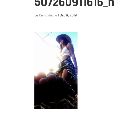
507260911616_n
da
Campidoglio
|
Set 9, 2019