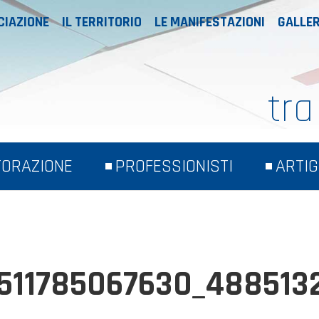
CIAZIONE
IL TERRITORIO
LE MANIFESTAZIONI
GALLER
tra
TORAZIONE
PROFESSIONISTI
ARTIG
511785067630_488513