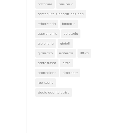
calzature
camiceria
contabilità elaborazione dati
erboristeria
farmacia
gastronomia
gelateria
gioielleria
gioielli
girarrosto
materassi
Ottica
pasta fresca
pizza
promozione
ristorante
rosticceria
studio odontoiatrico