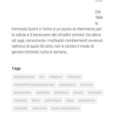
2016
Dal
1966
la
Farmacia Scotti a Torino è un punto di riferimento per
la salute e il benessere dei cittadini torinesi. Da allora
ad oggi, nonostante i molteplici cambiamenti avvenuti
nell’arco di quasi 50 anni, non è variato il modo di
gestire l’attività: tutto è sempre...
Tags
abbigliamento
bar
calzature
camiceria
contabilità elaborazione dati
erboristeria
farmacia
gastronomia
gelateria
gioielleria
gioielli
girarrosto
materassi
Ottica
pasta fresca
pizza
promozione
ristorante
rosticceria
studio odontoiatrico