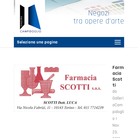
Negozi
tra opere d’arte
Seleziona una pagina
Farm
acia
Scot
ti
da
Galleri
aCam
pidogli
o
|
Nov
23,