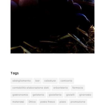
Tags
abbigliamento
bar
calzature
camiceria
contabilità elaborazione dati
erboristeria
farmacia
gastronomia
gelateria
gioielleria
gioielli
girarrosto
materassi
Ottica
pasta fresca
pizza
promozione