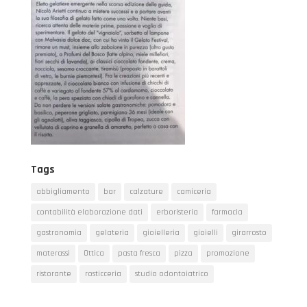
Tags
abbigliamento
bar
calzature
camiceria
contabilità elaborazione dati
erboristeria
farmacia
gastronomia
gelateria
gioielleria
gioielli
girarrosto
materassi
Ottica
pasta fresca
pizza
promozione
ristorante
rosticceria
studio odontoiatrico