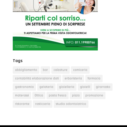
Tags
abbigliamento
bar
calzature
camiceria
contabilità elaborazione dati
erboristeria
farmacia
gastronomia
gelateria
gioielleria
gioielli
girarrosto
materassi
Ottica
pasta fresca
pizza
promozione
ristorante
rosticceria
studio odontoiatrico