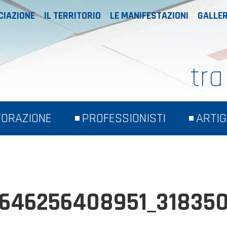
CIAZIONE
IL TERRITORIO
LE MANIFESTAZIONI
GALLER
tra
TORAZIONE
PROFESSIONISTI
ARTIG
646256408951_31835