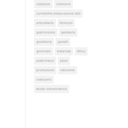
calzature
camiceria
contabilità elaborazione dati
erboristeria
farmacia
gastronomia
gelateria
gioielleria
gioielli
girarrosto
materassi
Ottica
pasta fresca
pizza
promozione
ristorante
rosticceria
studio odontoiatrico