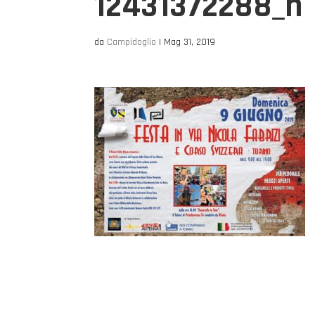
12431372288_n
da
Campidoglio
|
Mag 31, 2019