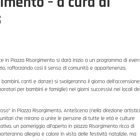
gimento – a cura di
S
uce in Piazza Risorgimento si darà inizio a un programma di even
izio, rafforzando così il senso di comunità e appartenenza.
r bambini, canti e danze) si svolgeranno il giorno dell’accensione
boratori per bambini e famiglie) nei giorni successivi nei locali de
oso” in Piazza Risorgimento, AnteScena (nella direzione artistic
nitari che mirano a unire le persone di tutte le età e culture
ziativa, un pomeriggio all’aperto in piazza Risorgimento ricco di
orteranno allegria e calore in vista delle festività natalizie, ma