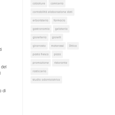
calzature
camiceria
contabilità elaborazione dati
erboristeria
farmacia
gastronomia
gelateria
gioielleria
gioielli
girarrosto
materassi
Ottica
ti
pasta fresca
pizza
promozione
ristorante
 del
rosticceria
l
studio odontoiatrico
a di