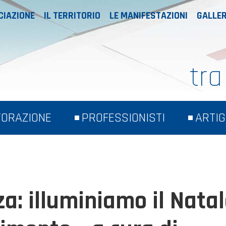
CIAZIONE
IL TERRITORIO
LE MANIFESTAZIONI
GALLER
tra
TORAZIONE
PROFESSIONISTI
ARTIG
a: illuminiamo il Nata