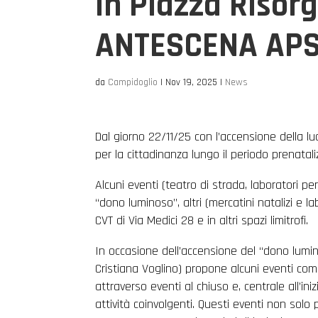
in Piazza Risor
ANTESCENA AP
da
Campidoglio
|
Nov 19, 2025
|
News
Dal giorno 22/11/25 con l’accensione della l
per la cittadinanza lungo il periodo prenatal
Alcuni eventi (teatro di strada, laboratori pe
“dono luminoso”, altri (mercatini natalizi e la
CVT di Via Medici 28 e in altri spazi limitrofi.
In occasione dell’accensione del “dono lumin
Cristiana Voglino) propone alcuni eventi comu
attraverso eventi al chiuso e, centrale all’ini
attività coinvolgenti. Questi eventi non solo p