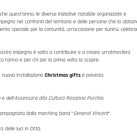
che quest’anno, le diverse iniziative natalizie organizzate e
pegno nei confronti del territorio e delle persone che lo abita
nto speciale per la comunità, un’occasione per riunirsi, celebra
l nostro impegno è volto a contribuire e a creare un’atmosfera
to l’anno e per chi per la prima volta la scopre.
la nuova installazione
Christmas gifts
è prevista
o
e dell’
Assessora alla Cultura Rosanna Purchia.
ccompagnata dalla marching band “
General Vincent
“.
delle luci in Città.