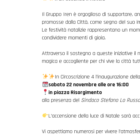
Il Gruppo Iren è orgoglioso di supportare, an
promosse dalla Città, come segno del suo im
Le festività natalizie rappresentano un mome
condividere momenti di gioia.
Attraverso il sostegno a queste iniziative i
magica e accogliente per chi vive la città tut
In Circoscrizione 4 l’inaugurazione del
sabato 22 novembre alle ore 16:00
in piazza Risorgimento
alla presenza del
Sindaco Stefano Lo Russ
L’accensione della luce di Natale sarà a
Vi aspettiamo numerosi per vivere l’atmosfera 