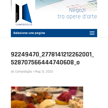
Negozi
tra opere d’arte
Seleziona una pagina
92249470_2778141212262001_
528707566444740608_o
da
Campidoglio
|
Mag 13, 2020