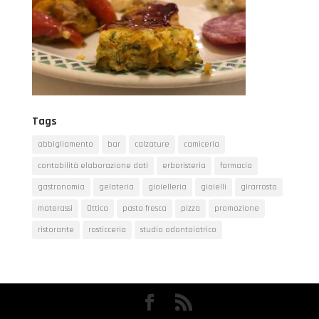
Tags
abbigliamento
bar
calzature
camiceria
contabilità elaborazione dati
erboristeria
farmacia
gastronomia
gelateria
gioielleria
gioielli
girarrosto
materassi
Ottica
pasta fresca
pizza
promozione
ristorante
rosticceria
studio odontoiatrico