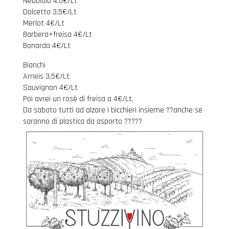
Nebbiolo 4,0€/Lt
Dolcetto 3,5€/Lt
Merlot 4€/Lt
Barbera+freisa 4€/Lt
Bonarda 4€/Lt
Bianchi
Arneis 3,5€/Lt
Sauvignon 4€/Lt
Poi avrei un rosè di freisa a 4€/Lt.
Da sabato tutti ad alzare i bicchieri insieme ??anche se
saranno di plastica da asporto ?????