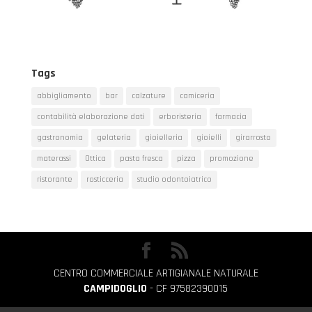
Tags
abbigliamento
bar
calzature
camiceria
contabilità elaborazione dati
erboristeria
farmacia
gastronomia
gelateria
gioielleria
gioielli
girarrosto
materassi
Ottica
pasta fresca
pizza
promozione
ristorante
rosticceria
studio odontoiatrico
CENTRO COMMERCIALE ARTIGIANALE NATURALE
CAMPIDOGLIO
- CF 97582390015