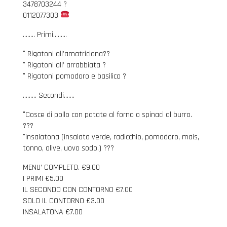
3478703244 ?
0112077303
…….. Primi………
° Rigatoni all’amatriciana??
° Rigatoni all’ arrabbiata ?️
° Rigatoni pomodoro e basilico ?
……… Secondi…….
°Cosce di pollo con patate al forno o spinaci al burro.
???
°Insalatona (insalata verde, radicchio, pomodoro, mais,
tonno, olive, uovo sodo.) ???
MENU’ COMPLETO. €9.00
I PRIMI €5.00
IL SECONDO CON CONTORNO €7.00
SOLO IL CONTORNO €3.00
INSALATONA €7.00