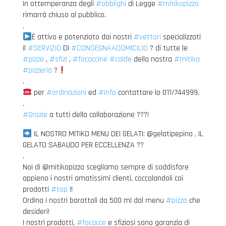
In ottemperanza degli
#obblighi
di Legge
#mitikopizza
rimarrà chiuso al pubblico.
.
È attivo e potenziato dai nostri
#vettori
specializzati
il
#SERVIZIO
DI
#CONSEGNAADOMICILIO
? di tutte le
#pizze
,
#sfizi
,
#focaccine
#calde
della nostra
#mitika
#pizzeria
?
.
per
#ordinazioni
ed
#info
contattare lo 011/744999.
.
#Grazie
a tutti della collaborazione ???!
IL NOSTRO MITIKO MENU DEI GELATI: @gelatipepino , IL
GELATO SABAUDO PER ECCELLENZA ??
.
Noi di @mitikopizza scegliamo sempre di soddisfare
appieno i nostri amatissimi clienti, coccolandoli coi
prodotti
#top
!!
Ordina i nostri barattoli da 500 ml dal menu
#pizza
che
desideri!
I nostri prodotti,
#focacce
e sfiziosi sono garanzia di