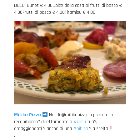
DOLCI Bunet € 4,00Dolce della casa ai frutti di bosco €
4,00Frutti di bosco € 4,00Tiramisù € 4,00
Mitiko Pizza
Noi di @mitikopizza la pizza te la
recapitiamo? direttamente a
#casa
tua?,
omaggiandoti ? anche di una
#bibita
? a scelta
.