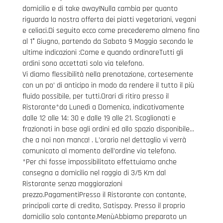
domicilio e di take away!Nulla cambia per quanto
riguarda la nostra offerta dei piatti vegetariani, vegani
e celiaci.Di seguito ecco come precederemo almeno fino
al 1° Giugno, partendo da Sabato 9 Maggio secondo le
ultime indicazioni :Come e quando ordinareTutti gli
ordini sono accettati solo via telefono.
Vi diamo flessibilità nella prenotazione, cortesemente
con un po’ di anticipo in modo da rendere il tutto il più
fluido possibile, per tutti.Orari di ritiro presso il
Ristorante*da Lunedì a Domenica, indicativamente
dalle 12 alle 14: 30 e dalle 19 alle 21. Scaglionati e
frazionati in base agli ordini ed allo spazio disponibile…
che a noi non manca! . L’orario nel dettaglio vi verrà
comunicato al momento dell’ordine via telefono.
*Per chi fosse impossibilitato effettuiamo anche
consegna a domicilio nel raggio di 3/5 Km dal
Ristorante senza maggiorazioni
prezzo.PagamentiPresso il Ristorante con contante,
principali carte di credito, Satispay. Presso il proprio
domicilio solo contante.MenùAbbiamo preparato un