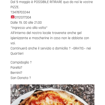
Dal 9 maggio è POSSIBILE RITIRARE qua da noi le vostre
PIZZE.
?3478703244
0112077304
Dalle 19. 00 alle 21.00
*ingresso uno alla volta*
All’interno del nostro locale troverete anche gel
igienizzante e mascherine in caso non le abbiate con
voi.
Continuerà anche il servizio a domicilio ? ~GRATIS~ nei
Quartieri
Campidoglio ?
Parella?
Bernini?
San Donato ?