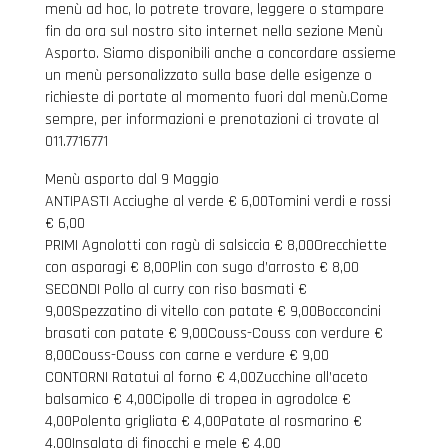
menù ad hoc, lo potrete trovare, leggere o stampare
fin da ora sul nostro sito internet nella sezione Menù
Asporto. Siamo disponibili anche a concordare assieme
un menù personalizzato sulla base delle esigenze o
richieste di portate al momento fuori dal menù.Come
sempre, per informazioni e prenotazioni ci trovate al
011.7716771
Menù asporto dal 9 Maggio
ANTIPASTI Acciughe al verde € 6,00Tomini verdi e rossi
€ 6,00
PRIMI Agnolotti con ragù di salsiccia € 8,00Orecchiette
con asparagi € 8,00Plin con sugo d’arrosto € 8,00
SECONDI Pollo al curry con riso basmati €
9,00Spezzatino di vitello con patate € 9,00Bocconcini
brasati con patate € 9,00Couss-Couss con verdure €
8,00Couss-Couss con carne e verdure € 9,00
CONTORNI Ratatui al forno € 4,00Zucchine all’aceto
balsamico € 4,00Cipolle di tropea in agrodolce €
4,00Polenta grigliata € 4,00Patate al rosmarino €
4,00Insalata di finocchi e mele € 4,00