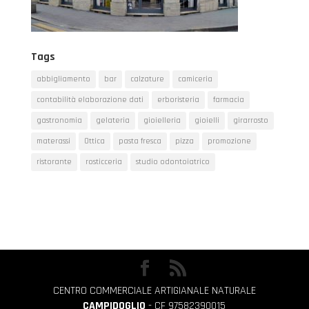
Tags
abbigliamento
bar
calzature
camiceria
contabilità elaborazione dati
erboristeria
farmacia
gastronomia
gelateria
gioielleria
gioielli
girarrosto
materassi
Ottica
pasta fresca
pizza
promozione
ristorante
rosticceria
studio odontoiatrico
CENTRO COMMERCIALE ARTIGIANALE NATURALE
CAMPIDOGLIO
- CF 97582390015