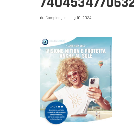
740453477063
da
Campidoglio
|
Lug 10, 2024