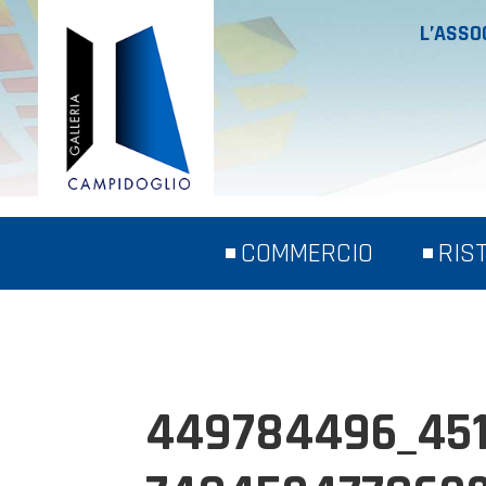
L’ASSO
COMMERCIO
RIS
449784496_45