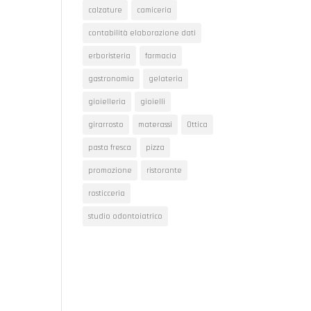
calzature
camiceria
contabilità elaborazione dati
erboristeria
farmacia
gastronomia
gelateria
gioielleria
gioielli
girarrosto
materassi
Ottica
pasta fresca
pizza
promozione
ristorante
rosticceria
studio odontoiatrico