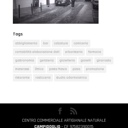
Tags
abbigliamento
bar
calzature
camiceria
contabilità elaborazione dati
erboristeria
farmacia
gastronomia
gelateria
gioielleria
gioielli
girarrosto
materassi
Ottica
pasta fresca
pizza
promozione
ristorante
rosticceria
studio odontoiatrico
CENTRO COMMERCIALE ARTIGIANALE NATURALE
CAMPIDOGLIO
- CF 97582390015