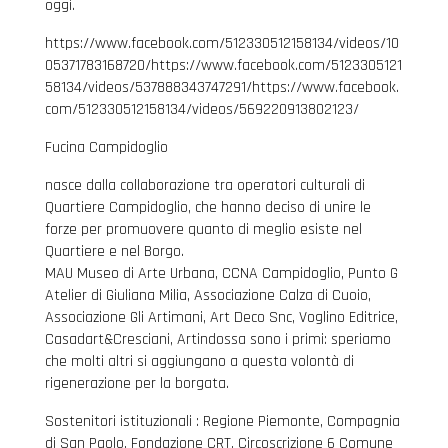
oggi.
https://www.facebook.com/512330512158134/videos/10
05371783168720/https://www.facebook.com/5123305121
58134/videos/537888343747291/https://www.facebook.
com/512330512158134/videos/569220913802123/
Fucina Campidoglio
nasce dalla collaborazione tra operatori culturali di
Quartiere Campidoglio, che hanno deciso di unire le
forze per promuovere quanto di meglio esiste nel
Quartiere e nel Borgo.
MAU Museo di Arte Urbana, CCNA Campidoglio, Punto G
Atelier di Giuliana Milia, Associazione Calza di Cuoio,
Associazione Gli Artimani, Art Deco Snc, Voglino Editrice,
Casadart&Cresciani, Artindossa sono i primi: speriamo
che molti altri si aggiungano a questa volontà di
rigenerazione per la borgata.
Sostenitori istituzionali : Regione Piemonte, Compagnia
di San Paolo, Fondazione CRT, Circoscrizione 6 Comune