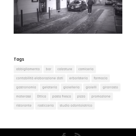
Tags
abbigliamento
bar
calzature
camiceria
contabilità elaborazione dati
erboristeria
farmacia
gastronomia
gelateria
gioielleria
gioielli
girarrosto
materassi
Ottica
pasta fresca
pizza
promozione
ristorante
rosticceria
studio odontoiatrico