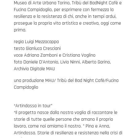
Museo di Arte Urbana Torino, Tribù del BadNight Cafè e
Fucina Campidoglio, per esprimere con fermezza la
resilienza e la resistenza di chi, anche in tempi ardui,
prosegue la propria vita artistica e creativa, oggi come
prima.
regia Luigi Mezzacappa
testo Gianluca Cresciani
voce Adriana Zamboni e Cristiana Voglino
foto Daniele D’Antonio, Livio Ninni, Alberto Garino,
Archivio Digitale MAU
una produzione MAU/ Tribù del Bad Night Cafè/Fucina
Campidoglio
“Artindossa in tour”
“Il progetto nasce dalla nostra voglia di raccontare le
storie di tutte quelle persone che amano il proprio
lavoro, come noi amiamo il nostro. ” Pino e Anna,
Artindossa. Storie di resilienza e resistenza nella crisi di