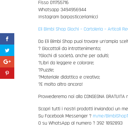
Fisso 011755716
Whatsapp 3494956944
Instagram barpasticceriamicci
Eli Bimbi Shop Giochi – Cartoleria – Articoli R
Da Eli Bimbi Shop puoi trovare un’ampia scelt
? Giocattoli da intrattenimento;
?Giochi di società, anche per adulti;
?Libri da leggere e colorare;
?Puzzle;
?Materiale didattico e creativo;
?️E molto altro ancora!
Provvederemo noi alla CONSEGNA GRATUITA nel
Scopri tutti i nostri prodotti inviandoci un m
Su Facebook Messenger ?
m.me/BimbiShopT
O su WhatsApp al numero ? 392 1892893