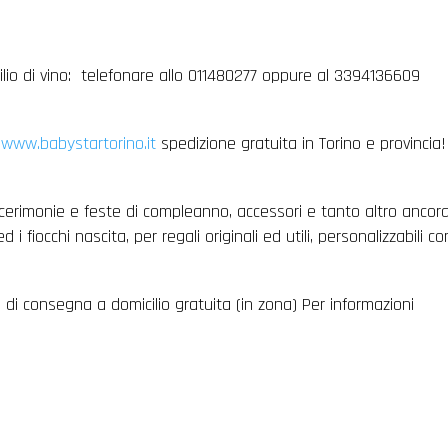
lio di vino: telefonare allo 011480277 oppure al 3394136609
2
www.babystartorino.it
spedizione gratuita in Torino e provincia!
 cerimonie e feste di compleanno, accessori e tanto altro ancora
d i fiocchi nascita, per regali originali ed utili, personalizzabili co
io di consegna a domicilio gratuita (in zona) Per informazioni