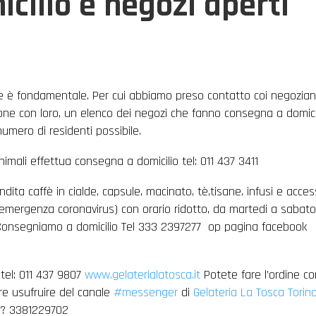
cilio e negozi aperti
ne è fondamentale. Per cui abbiamo preso contatto coi negoziant
zione con loro, un elenco dei negozi che fanno consegna a domici
umero di residenti possibile.
animali effettua consegna a domicilio tel: 011 437 3411
ndita caffè in cialde, capsule, macinato, tè,tisane, infusi e acces
 emergenza coronavirus) con orario ridotto, da martedi a sabat
ioConsegniamo a domicilio Tel 333 2397277 op pagina facebook
0 tel: 011 437 9807
www.gelaterialatosca.it
Potete fare l’ordine c
re usufruire del canale
#messenger
di
Gelateria La Tosca Torin
 ? 3381229702