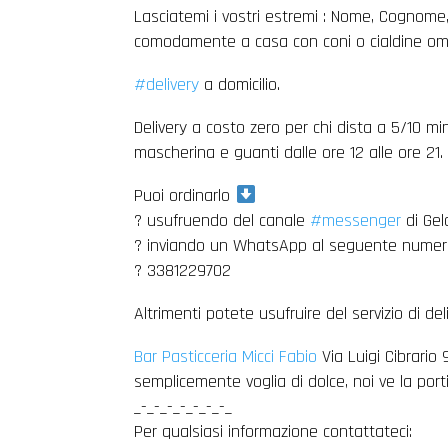
Lasciatemi i vostri estremi : Nome, Cognome, 
comodamente a casa con coni o cialdine om
#delivery
a domicilio.
Delivery a costo zero per chi dista a 5/10 m
mascherina e guanti dalle ore 12 alle ore 21.
Puoi ordinarlo
? usufruendo del canale
#messenger
di Gel
? inviando un WhatsApp al seguente numer
? 3381229702
Altrimenti potete usufruire del servizio di de
Bar Pasticceria Micci Fabio
Via Luigi Cibrari
semplicemente voglia di dolce, noi ve la por
_-_-_-_-_-_-_-_
Per qualsiasi informazione contattateci: