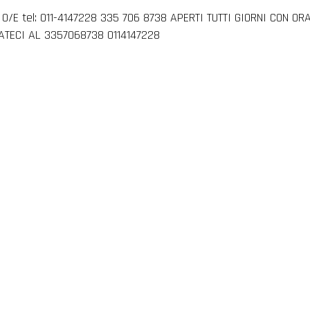
ia 0/E tel: 011-4147228 335 706 8738 APERTI TUTTI GIORNI CON OR
ATECI AL 3357068738 0114147228