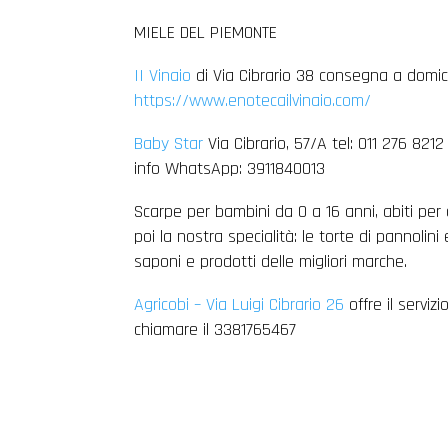
MIELE DEL PIEMONTE
II Vinaio
di Via Cibrario 38 consegna a domici
https://www.enotecailvinaio.com/
Baby Star
Via Cibrario, 57/A tel: 011 276 821
info WhatsApp: 3911840013
Scarpe per bambini da 0 a 16 anni, abiti per
poi la nostra specialità: le torte di pannolini e
saponi e prodotti delle migliori marche.
Agricobi – Via Luigi Cibrario 26
offre il serviz
chiamare il 3381765467