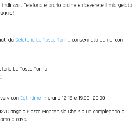
Indirizzo , Telefono e orario ordine e riceverete il mio gelato
aggio!
inuti da
Gelateria La Tosca Torino
consegnato da noi con
ateria La Tosca Torino
o:
livery con
Eatintime
in orario 12-15 e 19.00 -20.30
o 92/C angolo Piazza Moncenisio Che sia un compleanno o
tiamo a casa.