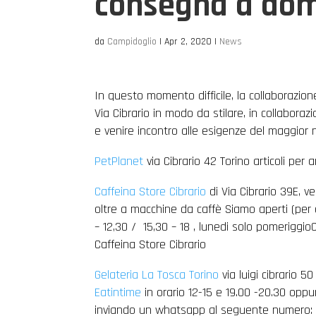
consegna a domi
da
Campidoglio
|
Apr 2, 2020
|
News
In questo momento difficile, la collaborazio
Via Cibrario in modo da stilare, in collabora
e venire incontro alle esigenze del maggior n
PetPlanet
via Cibrario 42 Torino articoli per 
Caffeina Store Cibrario
di Via Cibrario 39E, ve
oltre a macchine da caffè Siamo aperti (per
– 12,30 / 15,30 – 18 , lunedi solo pomerigg
Caffeina Store Cibrario
Gelateria La Tosca Torino
via luigi cibrario 5
Eatintime
in orario 12-15 e 19.00 -20.30 oppu
inviando un whatsapp al seguente numero: