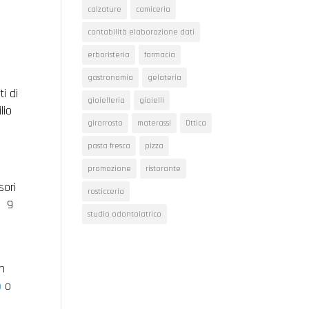
calzature
camiceria
contabilità elaborazione dati
erboristeria
farmacia
gastronomia
gelateria
i di
gioielleria
gioielli
lio
girarrosto
materassi
Ottica
pasta fresca
pizza
promozione
ristorante
sori
rosticceria
o 9
studio odontoiatrico
on
o
o