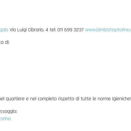
egalo
Via Luigi Cibrario, 4 tel: 011 699 3237
www.bimbishoptorino
a di:
 quartiere e nel completo rispetto di tutte le norme igieniche
essaggio:
orino