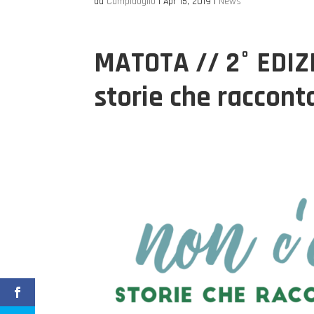
da
Campidoglio
|
Apr 15, 2019
|
News
MATOTA // 2° EDIZI
storie che raccont