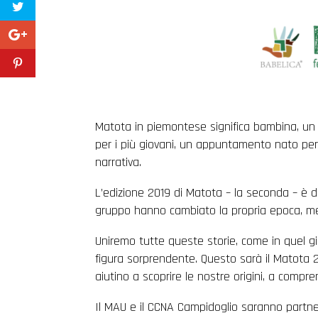
Matota in piemontese significa bambina, un n
per i più giovani, un appuntamento nato per 
narrativa.
L’edizione 2019 di Matota – la seconda – è de
gruppo hanno cambiato la propria epoca, mette
Uniremo tutte queste storie, come in quel gio
figura sorprendente. Questo sarà il Matota 2
aiutino a scoprire le nostre origini, a compre
Il MAU e il CCNA Campidoglio saranno partner