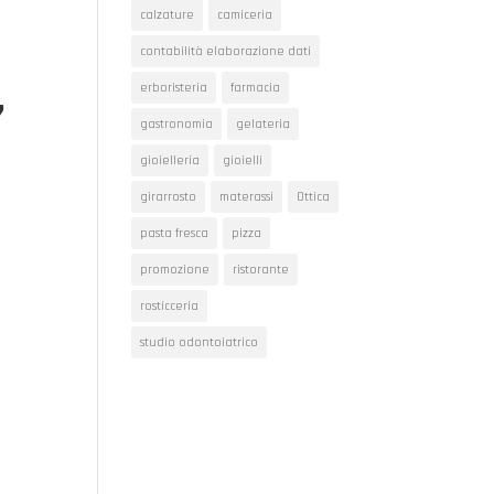
calzature
camiceria
contabilità elaborazione dati
,
erboristeria
farmacia
gastronomia
gelateria
gioielleria
gioielli
girarrosto
materassi
Ottica
pasta fresca
pizza
promozione
ristorante
rosticceria
studio odontoiatrico