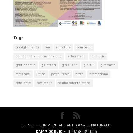
Tags
abbigliamento
bar
calzature
camiceria
contabilità elaborazione dati
erboristeria
farmacia
gastronomia
gelateria
gioielleria
gioielli
girarrosto
materassi
Ottica
pasta fresca
pizza
promozione
ristorante
rosticceria
studio odontoiatrico
CENTRO COMMERCIALE ARTIGIANALE NATURALE
CAMPIDOGLIO
- CF 97582390015