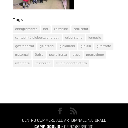
Tags
abbigliamento
bar
calzature
camiceria
contabilità elaborazione dati
erboristeria
farmacia
gastronomia
gelateria
gioielleria
gioielli
girarrosto
materassi
Ottica
pasta fresca
pizza
promozione
ristorante
rosticceria
studio odontoiatrico
CENTRO COMMERCIALE ARTIGIANALE NATURALE
CAMPIDOGLIO
- CF 97582390015