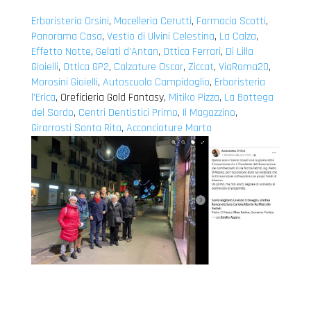
Erboristeria Orsini
,
Macelleria Cerutti
,
Farmacia Scotti
,
Panorama Casa
,
Vestio di Ulvini Celestina
,
La Calza
,
Effetto Notte
,
Gelati d’Antan
,
Ottica Ferrari
,
Di Lilla
Gioielli
,
Ottica GP2
,
Calzature Oscar
,
Ziccat
,
ViaRoma20
,
Morosini Gioielli
,
Autoscuola Campidoglio
,
Erboristeria
l’Erica
, Oreficieria Gold Fantasy,
Mitiko Pizza
,
La Bottega
del Sordo
,
Centri Dentistici Primo
,
Il Magazzino
,
Girarrosti Santa Rita
,
Acconciature Marta