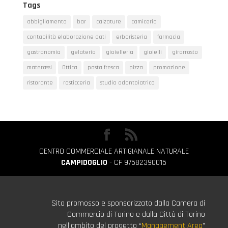
Tags
abbigliamento
bar
calzature
camiceria
contabilità elaborazione dati
erboristeria
farmacia
gastronomia
gelateria
gioielleria
gioielli
girarrosto
materassi
Ottica
pasta fresca
pizza
promozione
ristorante
rosticceria
studio odontoiatrico
CENTRO COMMERCIALE ARTIGIANALE NATURALE
CAMPIDOGLIO
- CF 97582390015
Sito promosso e sponsorizzato dalla Camera di
Commercio di Torino e dalla Città di Torino
nell’ambito del progetto “
Management Area
”