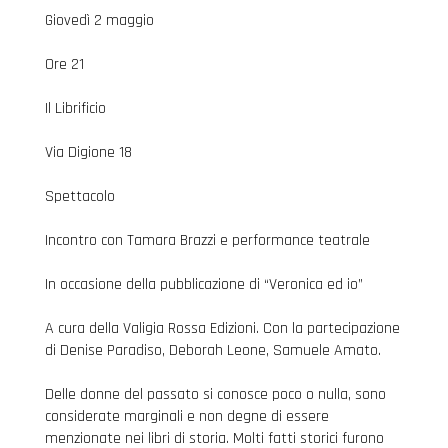
Giovedì 2 maggio
Ore 21
Il Librificio
Via Digione 18
Spettacolo
Incontro con Tamara Brazzi e performance teatrale
In occasione della pubblicazione di “Veronica ed io”
A cura della Valigia Rossa Edizioni. Con la partecipazione
di Denise Paradiso, Deborah Leone, Samuele Amato.
Delle donne del passato si conosce poco o nulla, sono
considerate marginali e non degne di essere
menzionate nei libri di storia. Molti fatti storici furono