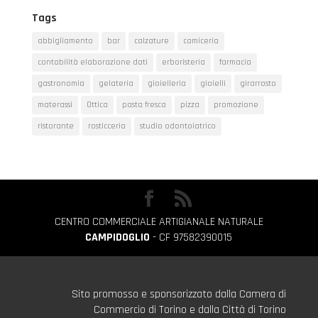
Tags
abbigliamento
bar
calzature
camiceria
contabilità elaborazione dati
erboristeria
farmacia
gastronomia
gelateria
gioielleria
gioielli
girarrosto
materassi
Ottica
pasta fresca
pizza
promozione
ristorante
rosticceria
studio odontoiatrico
CENTRO COMMERCIALE ARTIGIANALE NATURALE
CAMPIDOGLIO
- CF 97582390015
Sito promosso e sponsorizzato dalla Camera di
Commercio di Torino e dalla Città di Torino