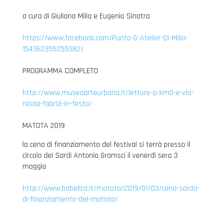
a cura di Giuliana Milia e Eugenio Sinatra
https://www.facebook.com/Punto-G-Atelier-Di-Milia-
154362355255382/
PROGRAMMA COMPLETO
http://www.museoarteurbana.it/letture-a-km0-e-via-
nicola-fabrizi-in-festa/
MATOTA 2019
la cena di finanziamento del festival si terrà presso il
circolo dei Sardi Antonio Gramsci il venerdì sera 3
maggio
http://www.babelica.it/matota/2019/01/03/cena-sarda-
di-finanziamento-del-matota/