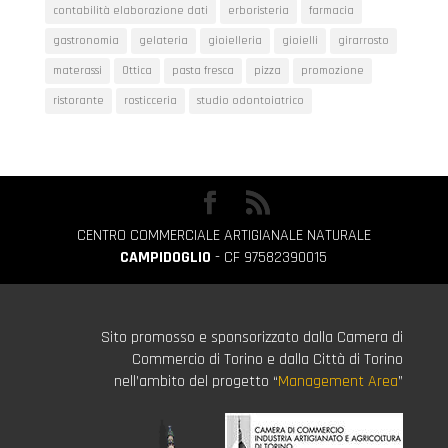
contabilità elaborazione dati
erboristeria
farmacia
gastronomia
gelateria
gioielleria
gioielli
girarrosto
materassi
Ottica
pasta fresca
pizza
promozione
ristorante
rosticceria
studio odontoiatrico
CENTRO COMMERCIALE ARTIGIANALE NATURALE
CAMPIDOGLIO
- CF 97582390015
Sito promosso e sponsorizzato dalla Camera di
Commercio di Torino e dalla Città di Torino
nell’ambito del progetto “
Management Area
”