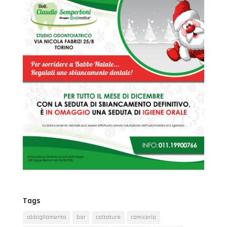
Tags
abbigliamento
bar
calzature
camiceria