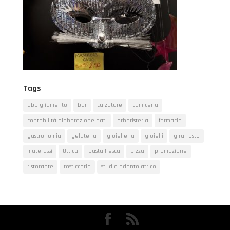
Tags
abbigliamento
bar
calzature
camiceria
contabilità elaborazione dati
erboristeria
farmacia
gastronomia
gelateria
gioielleria
gioielli
girarrosto
materassi
Ottica
pasta fresca
pizza
promozione
ristorante
rosticceria
studio odontoiatrico