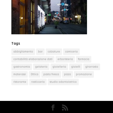
Tags
abbigliamento
bar
calzature
camiceria
contabilità elaborazione dati
erboristeria
farmacia
gastronomia
gelateria
gioielleria
gioielli
girarrosto
materassi
Ottica
pasta fresca
pizza
promozione
ristorante
rosticceria
studio odontoiatrico