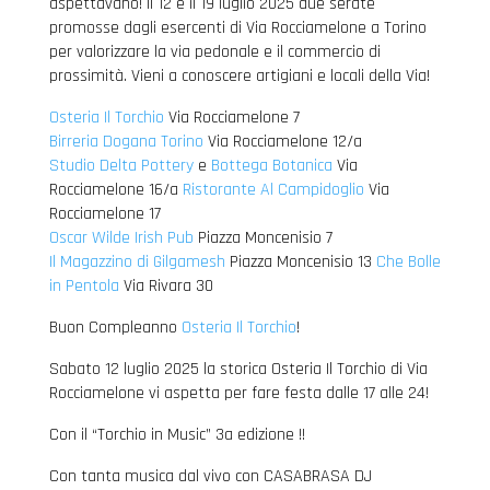
aspettavano! Il 12 e il 19 luglio 2025 due serate
promosse dagli esercenti di Via Rocciamelone a Torino
per valorizzare la via pedonale e il commercio di
prossimità. Vieni a conoscere artigiani e locali della Via!
Osteria Il Torchio
Via Rocciamelone 7
Birreria Dogana Torino
Via Rocciamelone 12/a
Studio Delta Pottery
e
Bottega Botanica
Via
Rocciamelone 16/a
Ristorante Al Campidoglio
Via
Rocciamelone 17
Oscar Wilde Irish Pub
Piazza Moncenisio 7
Il Magazzino di Gilgamesh
Piazza Moncenisio 13
Che Bolle
in Pentola
Via Rivara 30
Buon Compleanno
Osteria Il Torchio
!
Sabato 12 luglio 2025 la storica Osteria Il Torchio di Via
Rocciamelone vi aspetta per fare festa dalle 17 alle 24!
Con il “Torchio in Music” 3a edizione !!
Con tanta musica dal vivo con CASABRASA DJ