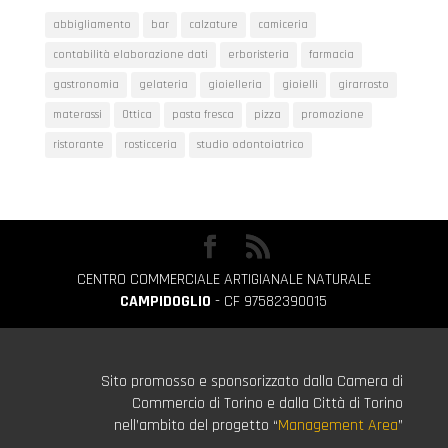
abbigliamento
bar
calzature
camiceria
contabilità elaborazione dati
erboristeria
farmacia
gastronomia
gelateria
gioielleria
gioielli
girarrosto
materassi
Ottica
pasta fresca
pizza
promozione
ristorante
rosticceria
studio odontoiatrico
CENTRO COMMERCIALE ARTIGIANALE NATURALE
CAMPIDOGLIO
- CF 97582390015
Sito promosso e sponsorizzato dalla Camera di
Commercio di Torino e dalla Città di Torino
nell’ambito del progetto “
Management Area
”