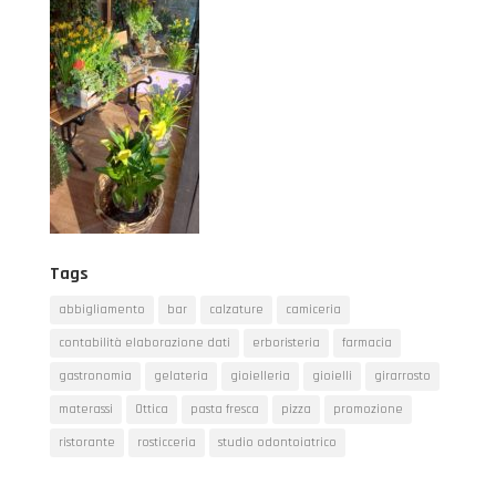
Tags
abbigliamento
bar
calzature
camiceria
contabilità elaborazione dati
erboristeria
farmacia
gastronomia
gelateria
gioielleria
gioielli
girarrosto
materassi
Ottica
pasta fresca
pizza
promozione
ristorante
rosticceria
studio odontoiatrico