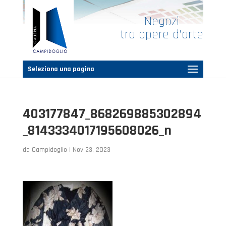
Negozi
tra opere d’arte
Seleziona una pagina
403177847_868269885302894
_8143334017195608026_n
da
Campidoglio
|
Nov 23, 2023