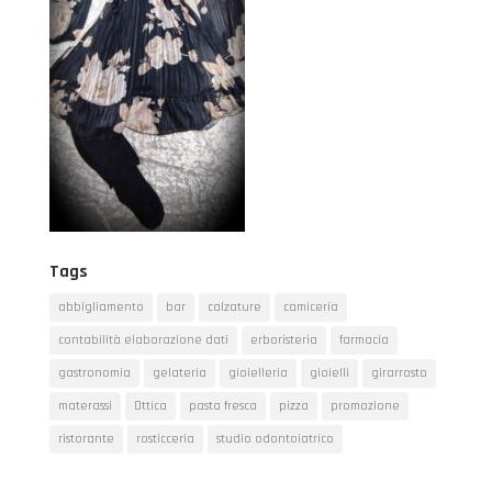
Tags
abbigliamento
bar
calzature
camiceria
contabilità elaborazione dati
erboristeria
farmacia
gastronomia
gelateria
gioielleria
gioielli
girarrosto
materassi
Ottica
pasta fresca
pizza
promozione
ristorante
rosticceria
studio odontoiatrico