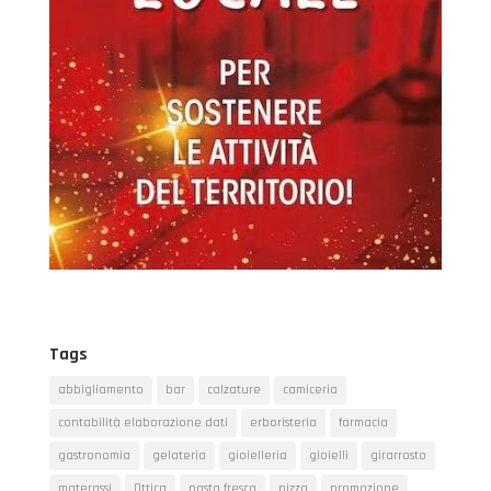
Tags
abbigliamento
bar
calzature
camiceria
contabilità elaborazione dati
erboristeria
farmacia
gastronomia
gelateria
gioielleria
gioielli
girarrosto
materassi
Ottica
pasta fresca
pizza
promozione