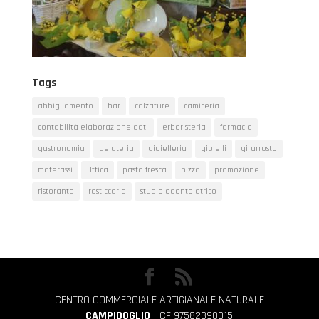
Tags
abbigliamento
bar
calzature
camiceria
contabilità elaborazione dati
erboristeria
farmacia
gastronomia
gelateria
gioielleria
gioielli
girarrosto
materassi
Ottica
pasta fresca
pizza
promozione
ristorante
rosticceria
studio odontoiatrico
CENTRO COMMERCIALE ARTIGIANALE NATURALE
CAMPIDOGLIO
- CF 97582390015