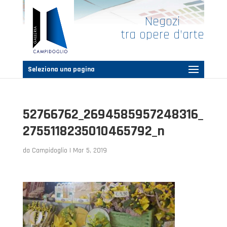
Negozi
tra opere d’arte
Seleziona una pagina
52766762_2694585957248316_
2755118235010465792_n
da
Campidoglio
|
Mar 5, 2019