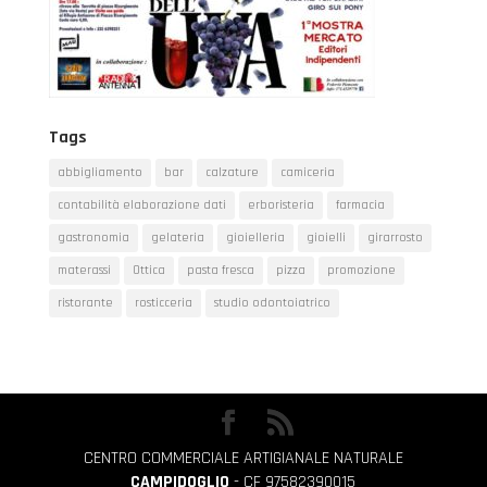
Tags
abbigliamento
bar
calzature
camiceria
contabilità elaborazione dati
erboristeria
farmacia
gastronomia
gelateria
gioielleria
gioielli
girarrosto
materassi
Ottica
pasta fresca
pizza
promozione
ristorante
rosticceria
studio odontoiatrico
CENTRO COMMERCIALE ARTIGIANALE NATURALE
CAMPIDOGLIO
- CF 97582390015