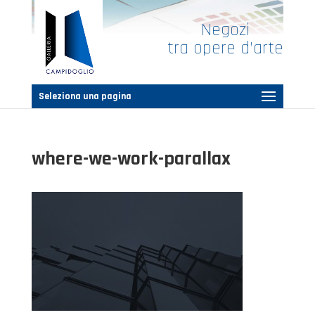
Negozi
tra opere d’arte
Seleziona una pagina
where-we-work-parallax